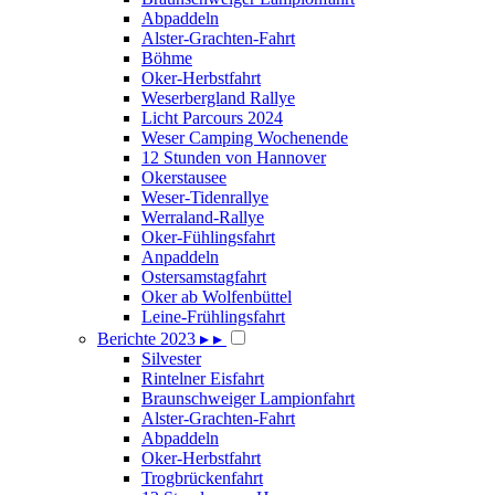
Abpaddeln
Alster-Grachten-Fahrt
Böhme
Oker-Herbstfahrt
Weserbergland Rallye
Licht Parcours 2024
Weser Camping Wochenende
12 Stunden von Hannover
Okerstausee
Weser-Tidenrallye
Werraland-Rallye
Oker-Fühlingsfahrt
Anpaddeln
Ostersamstagfahrt
Oker ab Wolfenbüttel
Leine-Frühlingsfahrt
Berichte 2023
▸
▸
Silvester
Rintelner Eisfahrt
Braunschweiger Lampionfahrt
Alster-Grachten-Fahrt
Abpaddeln
Oker-Herbstfahrt
Trogbrückenfahrt