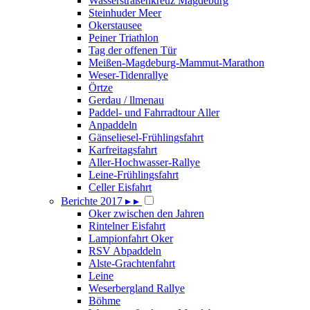
Wasserstraßenkreuz Magdeburg
Steinhuder Meer
Okerstausee
Peiner Triathlon
Tag der offenen Tür
Meißen-Magdeburg-Mammut-Marathon
Weser-Tidenrallye
Örtze
Gerdau / llmenau
Paddel- und Fahrradtour Aller
Anpaddeln
Gänseliesel-Frühlingsfahrt
Karfreitagsfahrt
Aller-Hochwasser-Rallye
Leine-Frühlingsfahrt
Celler Eisfahrt
Berichte 2017
▸
▸
Oker zwischen den Jahren
Rintelner Eisfahrt
Lampionfahrt Oker
RSV Abpaddeln
Alste-Grachtenfahrt
Leine
Weserbergland Rallye
Böhme