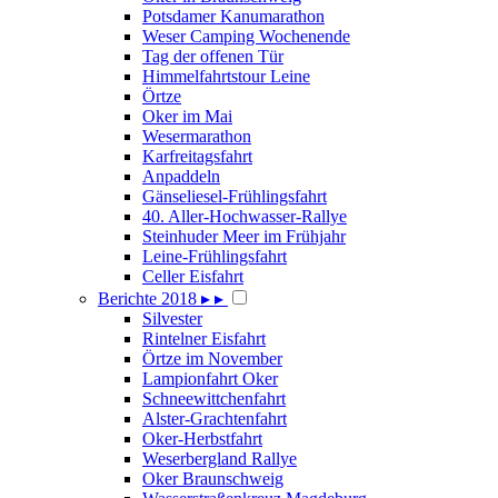
Potsdamer Kanumarathon
Weser Camping Wochenende
Tag der offenen Tür
Himmelfahrtstour Leine
Örtze
Oker im Mai
Wesermarathon
Karfreitagsfahrt
Anpaddeln
Gänseliesel-Frühlingsfahrt
40. Aller-Hochwasser-Rallye
Steinhuder Meer im Frühjahr
Leine-Frühlingsfahrt
Celler Eisfahrt
Berichte 2018
▸
▸
Silvester
Rintelner Eisfahrt
Örtze im November
Lampionfahrt Oker
Schneewittchenfahrt
Alster-Grachtenfahrt
Oker-Herbstfahrt
Weserbergland Rallye
Oker Braunschweig