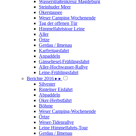
Wasserstraßenkreuz Magdeburg
Steinhuder Meer
Okerstausee
Weser Camping Wochenende
Tag der offenen Tür
Himmelfahrtstour Leine
Aller
Örtze
Gerdau / llmenau
Karfreitagsfahrt
Anpaddeln
Gänseliesel-Frühlingsfahrt
Aller-Hochwasser-Rallye
Leine-Frühlingsfahrt
Berichte 2016
▸
▸
Silvester
Rintelner Eisfahrt
Abpaddeln
Oker-Herbstfahrt
Böhme
Weser Camping-Wochenende
Örtze
Weser-Tidenrallye
Leine Himmelfahrts-Tour
Gerdau / Ilmenau