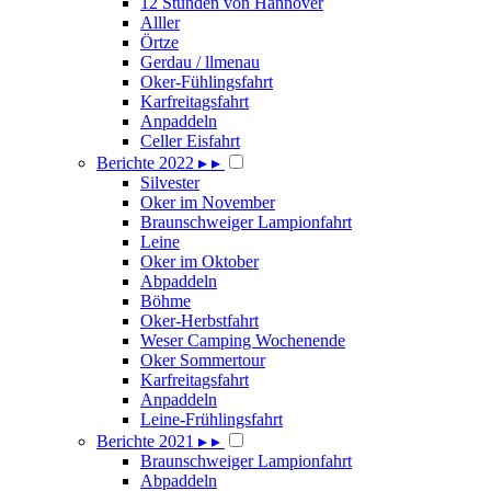
12 Stunden von Hannover
Alller
Örtze
Gerdau / llmenau
Oker-Fühlingsfahrt
Karfreitagsfahrt
Anpaddeln
Celler Eisfahrt
Berichte 2022
▸
▸
Silvester
Oker im November
Braunschweiger Lampionfahrt
Leine
Oker im Oktober
Abpaddeln
Böhme
Oker-Herbstfahrt
Weser Camping Wochenende
Oker Sommertour
Karfreitagsfahrt
Anpaddeln
Leine-Frühlingsfahrt
Berichte 2021
▸
▸
Braunschweiger Lampionfahrt
Abpaddeln