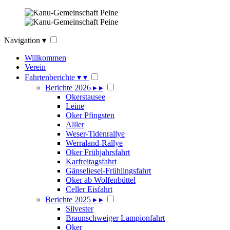
Navigation
▾
Willkommen
Verein
Fahrtenberichte
▾
▾
Berichte 2026
▸
▸
Okerstausee
Leine
Oker Pfingsten
Alller
Weser-Tidenrallye
Werraland-Rallye
Oker Frühjahrsfahrt
Karfreitagsfahrt
Gänseliesel-Frühlingsfahrt
Oker ab Wolfenbüttel
Celler Eisfahrt
Berichte 2025
▸
▸
Silvester
Braunschweiger Lampionfahrt
Oker