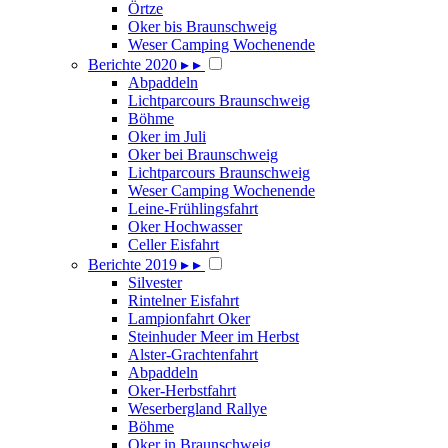
Örtze
Oker bis Braunschweig
Weser Camping Wochenende
Berichte 2020
▸
▸
Abpaddeln
Lichtparcours Braunschweig
Böhme
Oker im Juli
Oker bei Braunschweig
Lichtparcours Braunschweig
Weser Camping Wochenende
Leine-Frühlingsfahrt
Oker Hochwasser
Celler Eisfahrt
Berichte 2019
▸
▸
Silvester
Rintelner Eisfahrt
Lampionfahrt Oker
Steinhuder Meer im Herbst
Alster-Grachtenfahrt
Abpaddeln
Oker-Herbstfahrt
Weserbergland Rallye
Böhme
Oker in Braunschweig