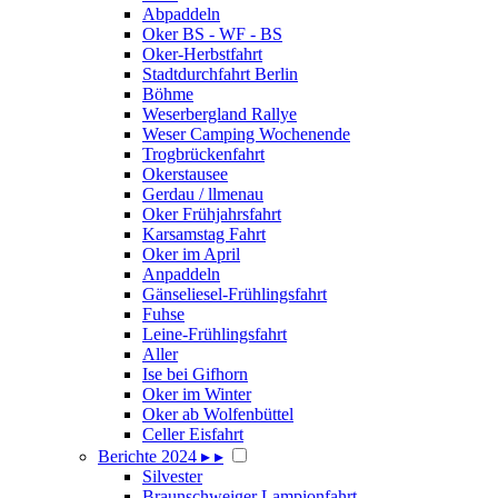
Abpaddeln
Oker BS - WF - BS
Oker-Herbstfahrt
Stadtdurchfahrt Berlin
Böhme
Weserbergland Rallye
Weser Camping Wochenende
Trogbrückenfahrt
Okerstausee
Gerdau / llmenau
Oker Frühjahrsfahrt
Karsamstag Fahrt
Oker im April
Anpaddeln
Gänseliesel-Frühlingsfahrt
Fuhse
Leine-Frühlingsfahrt
Aller
Ise bei Gifhorn
Oker im Winter
Oker ab Wolfenbüttel
Celler Eisfahrt
Berichte 2024
▸
▸
Silvester
Braunschweiger Lampionfahrt