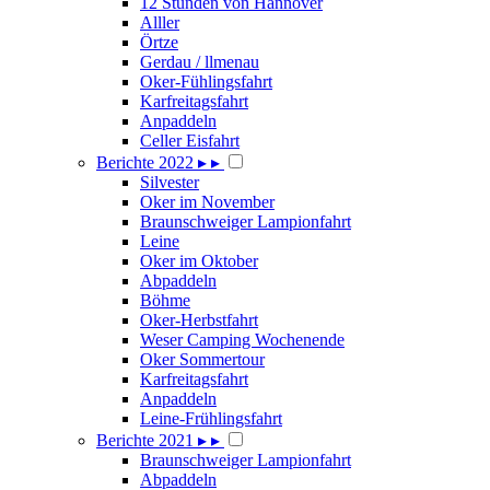
12 Stunden von Hannover
Alller
Örtze
Gerdau / llmenau
Oker-Fühlingsfahrt
Karfreitagsfahrt
Anpaddeln
Celler Eisfahrt
Berichte 2022
▸
▸
Silvester
Oker im November
Braunschweiger Lampionfahrt
Leine
Oker im Oktober
Abpaddeln
Böhme
Oker-Herbstfahrt
Weser Camping Wochenende
Oker Sommertour
Karfreitagsfahrt
Anpaddeln
Leine-Frühlingsfahrt
Berichte 2021
▸
▸
Braunschweiger Lampionfahrt
Abpaddeln