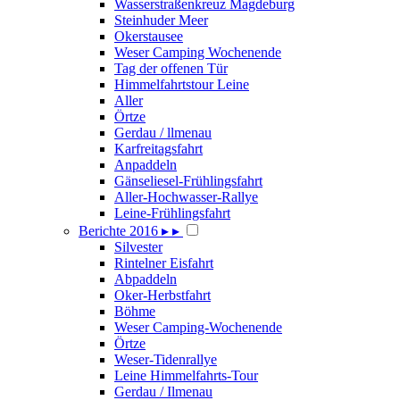
Wasserstraßenkreuz Magdeburg
Steinhuder Meer
Okerstausee
Weser Camping Wochenende
Tag der offenen Tür
Himmelfahrtstour Leine
Aller
Örtze
Gerdau / llmenau
Karfreitagsfahrt
Anpaddeln
Gänseliesel-Frühlingsfahrt
Aller-Hochwasser-Rallye
Leine-Frühlingsfahrt
Berichte 2016
▸
▸
Silvester
Rintelner Eisfahrt
Abpaddeln
Oker-Herbstfahrt
Böhme
Weser Camping-Wochenende
Örtze
Weser-Tidenrallye
Leine Himmelfahrts-Tour
Gerdau / Ilmenau