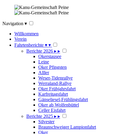
Navigation
▾
Willkommen
Verein
Fahrtenberichte
▾
▾
Berichte 2026
▸
▸
Okerstausee
Leine
Oker Pfingsten
Alller
Weser-Tidenrallye
Werraland-Rallye
Oker Frühjahrsfahrt
Karfreitagsfahrt
Gänseliesel-Frühlingsfahrt
Oker ab Wolfenbüttel
Celler Eisfahrt
Berichte 2025
▸
▸
Silvester
Braunschweiger Lampionfahrt
Oker