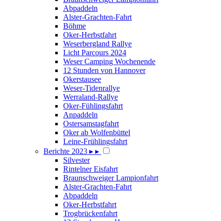
Abpaddeln
Alster-Grachten-Fahrt
Böhme
Oker-Herbstfahrt
Weserbergland Rallye
Licht Parcours 2024
Weser Camping Wochenende
12 Stunden von Hannover
Okerstausee
Weser-Tidenrallye
Werraland-Rallye
Oker-Fühlingsfahrt
Anpaddeln
Ostersamstagfahrt
Oker ab Wolfenbüttel
Leine-Frühlingsfahrt
Berichte 2023
▸
▸
Silvester
Rintelner Eisfahrt
Braunschweiger Lampionfahrt
Alster-Grachten-Fahrt
Abpaddeln
Oker-Herbstfahrt
Trogbrückenfahrt