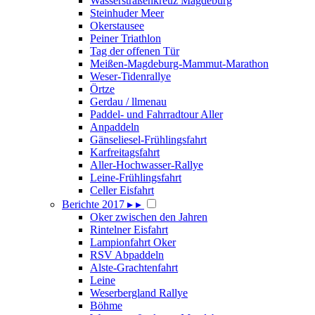
Wasserstraßenkreuz Magdeburg
Steinhuder Meer
Okerstausee
Peiner Triathlon
Tag der offenen Tür
Meißen-Magdeburg-Mammut-Marathon
Weser-Tidenrallye
Örtze
Gerdau / llmenau
Paddel- und Fahrradtour Aller
Anpaddeln
Gänseliesel-Frühlingsfahrt
Karfreitagsfahrt
Aller-Hochwasser-Rallye
Leine-Frühlingsfahrt
Celler Eisfahrt
Berichte 2017
▸
▸
Oker zwischen den Jahren
Rintelner Eisfahrt
Lampionfahrt Oker
RSV Abpaddeln
Alste-Grachtenfahrt
Leine
Weserbergland Rallye
Böhme