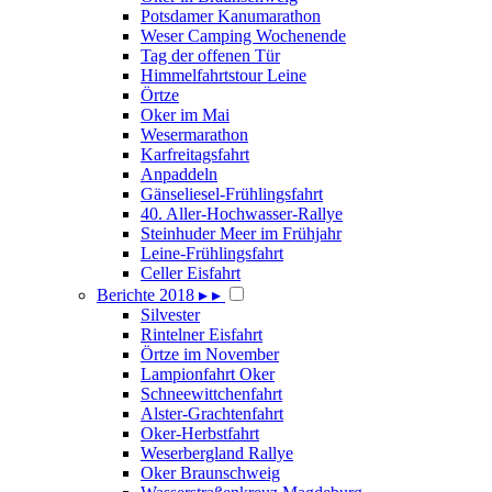
Potsdamer Kanumarathon
Weser Camping Wochenende
Tag der offenen Tür
Himmelfahrtstour Leine
Örtze
Oker im Mai
Wesermarathon
Karfreitagsfahrt
Anpaddeln
Gänseliesel-Frühlingsfahrt
40. Aller-Hochwasser-Rallye
Steinhuder Meer im Frühjahr
Leine-Frühlingsfahrt
Celler Eisfahrt
Berichte 2018
▸
▸
Silvester
Rintelner Eisfahrt
Örtze im November
Lampionfahrt Oker
Schneewittchenfahrt
Alster-Grachtenfahrt
Oker-Herbstfahrt
Weserbergland Rallye
Oker Braunschweig