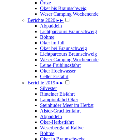
Örtze
Oker bis Braunschweig
Weser Camping Wochenende
Berichte 2020
▸
▸
Abpaddeln
Lichtparcours Braunschweig
Böhme
Oker im Juli
Oker bei Braunschweig
Lichtparcours Braunschweig
Weser Camping Wochenende
Leine-Frühlingsfahrt
Oker Hochwasser
Celler Eisfahrt
Berichte 2019
▸
▸
Silvester
Rintelner Eisfahrt
Lampionfahrt Oker
Steinhuder Meer im Herbst
Alster-Grachtenfahrt
Abpaddeln
Oker-Herbstfahrt
Weserbergland Rallye
Böhme
Oker in Braunschweig