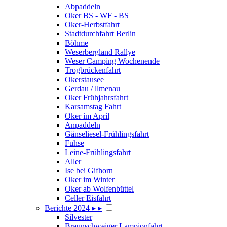
Abpaddeln
Oker BS - WF - BS
Oker-Herbstfahrt
Stadtdurchfahrt Berlin
Böhme
Weserbergland Rallye
Weser Camping Wochenende
Trogbrückenfahrt
Okerstausee
Gerdau / llmenau
Oker Frühjahrsfahrt
Karsamstag Fahrt
Oker im April
Anpaddeln
Gänseliesel-Frühlingsfahrt
Fuhse
Leine-Frühlingsfahrt
Aller
Ise bei Gifhorn
Oker im Winter
Oker ab Wolfenbüttel
Celler Eisfahrt
Berichte 2024
▸
▸
Silvester
Braunschweiger Lampionfahrt