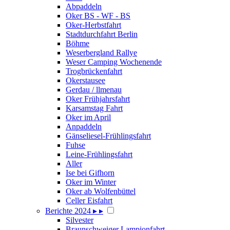
Abpaddeln
Oker BS - WF - BS
Oker-Herbstfahrt
Stadtdurchfahrt Berlin
Böhme
Weserbergland Rallye
Weser Camping Wochenende
Trogbrückenfahrt
Okerstausee
Gerdau / llmenau
Oker Frühjahrsfahrt
Karsamstag Fahrt
Oker im April
Anpaddeln
Gänseliesel-Frühlingsfahrt
Fuhse
Leine-Frühlingsfahrt
Aller
Ise bei Gifhorn
Oker im Winter
Oker ab Wolfenbüttel
Celler Eisfahrt
Berichte 2024
▸
▸
Silvester
Braunschweiger Lampionfahrt