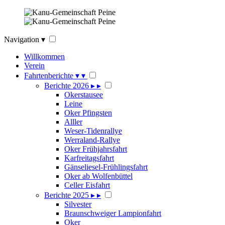
Navigation
▾
Willkommen
Verein
Fahrtenberichte
▾
▾
Berichte 2026
▸
▸
Okerstausee
Leine
Oker Pfingsten
Alller
Weser-Tidenrallye
Werraland-Rallye
Oker Frühjahrsfahrt
Karfreitagsfahrt
Gänseliesel-Frühlingsfahrt
Oker ab Wolfenbüttel
Celler Eisfahrt
Berichte 2025
▸
▸
Silvester
Braunschweiger Lampionfahrt
Oker