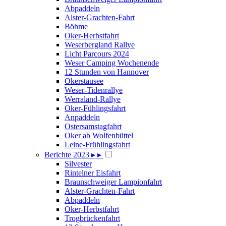
Abpaddeln
Alster-Grachten-Fahrt
Böhme
Oker-Herbstfahrt
Weserbergland Rallye
Licht Parcours 2024
Weser Camping Wochenende
12 Stunden von Hannover
Okerstausee
Weser-Tidenrallye
Werraland-Rallye
Oker-Fühlingsfahrt
Anpaddeln
Ostersamstagfahrt
Oker ab Wolfenbüttel
Leine-Frühlingsfahrt
Berichte 2023
▸
▸
Silvester
Rintelner Eisfahrt
Braunschweiger Lampionfahrt
Alster-Grachten-Fahrt
Abpaddeln
Oker-Herbstfahrt
Trogbrückenfahrt