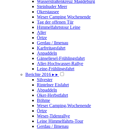
Wasserstraßenkreuz Magdeburg
Steinhuder Meer
Okerstausee
Weser Camping Wochenende
Tag der offenen Tür
Himmelfahrtstour Leine
Aller
Örtze
Gerdau / llmenau
Karfreitagsfahrt
Anpaddeln
Gänseliesel-Frühlingsfahrt
Aller-Hochwasser-Rallye
Leine-Frühlingsfahrt
Berichte 2016
▸
▸
Silvester
Rintelner Eisfahrt
Abpaddeln
Oker-Herbstfahrt
Böhme
Weser Camping-Wochenende
Örtze
Weser-Tidenrallye
Leine Himmelfahrts-Tour
Gerdau / Ilmenau