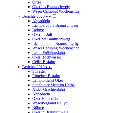
Örtze
Oker bis Braunschweig
Weser Camping Wochenende
Berichte 2020
▸
▸
Abpaddeln
Lichtparcours Braunschweig
Böhme
Oker im Juli
Oker bei Braunschweig
Lichtparcours Braunschweig
Weser Camping Wochenende
Leine-Frühlingsfahrt
Oker Hochwasser
Celler Eisfahrt
Berichte 2019
▸
▸
Silvester
Rintelner Eisfahrt
Lampionfahrt Oker
Steinhuder Meer im Herbst
Alster-Grachtenfahrt
Abpaddeln
Oker-Herbstfahrt
Weserbergland Rallye
Böhme
Oker in Braunschweig