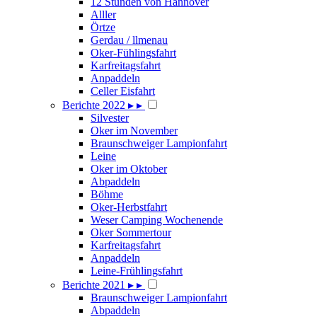
12 Stunden von Hannover
Alller
Örtze
Gerdau / llmenau
Oker-Fühlingsfahrt
Karfreitagsfahrt
Anpaddeln
Celler Eisfahrt
Berichte 2022
▸
▸
Silvester
Oker im November
Braunschweiger Lampionfahrt
Leine
Oker im Oktober
Abpaddeln
Böhme
Oker-Herbstfahrt
Weser Camping Wochenende
Oker Sommertour
Karfreitagsfahrt
Anpaddeln
Leine-Frühlingsfahrt
Berichte 2021
▸
▸
Braunschweiger Lampionfahrt
Abpaddeln