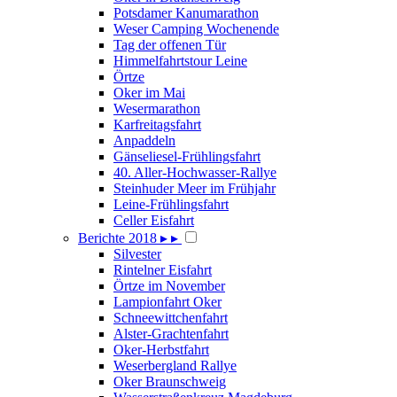
Potsdamer Kanumarathon
Weser Camping Wochenende
Tag der offenen Tür
Himmelfahrtstour Leine
Örtze
Oker im Mai
Wesermarathon
Karfreitagsfahrt
Anpaddeln
Gänseliesel-Frühlingsfahrt
40. Aller-Hochwasser-Rallye
Steinhuder Meer im Frühjahr
Leine-Frühlingsfahrt
Celler Eisfahrt
Berichte 2018
▸
▸
Silvester
Rintelner Eisfahrt
Örtze im November
Lampionfahrt Oker
Schneewittchenfahrt
Alster-Grachtenfahrt
Oker-Herbstfahrt
Weserbergland Rallye
Oker Braunschweig