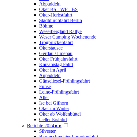
Abpaddeln
Oker BS - WF - BS
Oker-Herbstfahrt
Stadtdurchfahrt Berlin
Böhme
Weserbergland Rallye
Weser Camping Wochenende
Trogbrückenfahrt
Okerstausee
Gerdau / llmenau
Oker Frühjahrsfahrt
Karsamstag Fahrt
Oker im April
Anpaddeln
Gänseliesel-Frühlingsfahrt
Fuhse
Leine-Frühlingsfahrt
Aller
Ise bei Gifhorn
Oker im Winter
Oker ab Wolfenbüttel
Celler Eisfahrt
Berichte 2024
▸
▸
Silvester
Braunschweiger Lampionfahrt