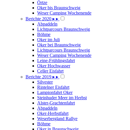
Örtze
Oker bis Braunschweig
Weser Camping Wochenende
Berichte 2020
▸
▸
Abpaddeln
Lichtparcours Braunschweig
Böhme
Oker im Juli
Oker bei Braunschweig
Lichtparcours Braunschweig
Weser Camping Wochenende
Leine-Frühlingsfahrt
Oker Hochwasser
Celler Eisfahrt
Berichte 2019
▸
▸
Silvester
Rintelner Eisfahrt
Lampionfahrt Oker
Steinhuder Meer im Herbst
Alster-Grachtenfahrt
Abpaddeln
Oker-Herbstfahrt
Weserbergland Rallye
Böhme
Oker in Braunschweig