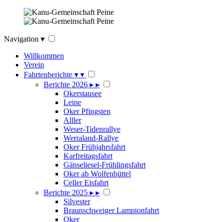
Navigation
▾
Willkommen
Verein
Fahrtenberichte
▾
▾
Berichte 2026
▸
▸
Okerstausee
Leine
Oker Pfingsten
Alller
Weser-Tidenrallye
Werraland-Rallye
Oker Frühjahrsfahrt
Karfreitagsfahrt
Gänseliesel-Frühlingsfahrt
Oker ab Wolfenbüttel
Celler Eisfahrt
Berichte 2025
▸
▸
Silvester
Braunschweiger Lampionfahrt
Oker