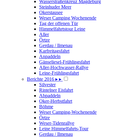
Wasserstraßenkreuz Magdeburg
Steinhuder Meer
Okerstausee
Weser Camping Wochenende
Tag der offenen Tür
Himmelfahrtstour Leine
Aller
Örtze
Gerdau / llmenau
Karfreitagsfahrt
Anpaddeln
Gänseliesel-Frühlingsfahrt
Aller-Hochwasser-Rallye
Leine-Frühlingsfahrt
Berichte 2016
▸
▸
Silvester
Rintelner Eisfahrt
Abpaddeln
Oker-Herbstfahrt
Böhme
Weser Camping-Wochenende
Örtze
Weser-Tidenrallye
Leine Himmelfahrts-Tour
Gerdau / Ilmenau