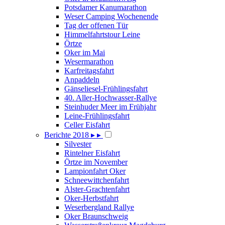
Potsdamer Kanumarathon
Weser Camping Wochenende
Tag der offenen Tür
Himmelfahrtstour Leine
Örtze
Oker im Mai
Wesermarathon
Karfreitagsfahrt
Anpaddeln
Gänseliesel-Frühlingsfahrt
40. Aller-Hochwasser-Rallye
Steinhuder Meer im Frühjahr
Leine-Frühlingsfahrt
Celler Eisfahrt
Berichte 2018
▸
▸
Silvester
Rintelner Eisfahrt
Örtze im November
Lampionfahrt Oker
Schneewittchenfahrt
Alster-Grachtenfahrt
Oker-Herbstfahrt
Weserbergland Rallye
Oker Braunschweig