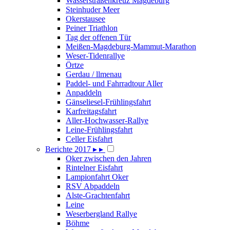
Wasserstraßenkreuz Magdeburg
Steinhuder Meer
Okerstausee
Peiner Triathlon
Tag der offenen Tür
Meißen-Magdeburg-Mammut-Marathon
Weser-Tidenrallye
Örtze
Gerdau / llmenau
Paddel- und Fahrradtour Aller
Anpaddeln
Gänseliesel-Frühlingsfahrt
Karfreitagsfahrt
Aller-Hochwasser-Rallye
Leine-Frühlingsfahrt
Celler Eisfahrt
Berichte 2017
▸
▸
Oker zwischen den Jahren
Rintelner Eisfahrt
Lampionfahrt Oker
RSV Abpaddeln
Alste-Grachtenfahrt
Leine
Weserbergland Rallye
Böhme