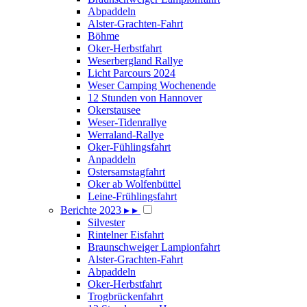
Abpaddeln
Alster-Grachten-Fahrt
Böhme
Oker-Herbstfahrt
Weserbergland Rallye
Licht Parcours 2024
Weser Camping Wochenende
12 Stunden von Hannover
Okerstausee
Weser-Tidenrallye
Werraland-Rallye
Oker-Fühlingsfahrt
Anpaddeln
Ostersamstagfahrt
Oker ab Wolfenbüttel
Leine-Frühlingsfahrt
Berichte 2023
▸
▸
Silvester
Rintelner Eisfahrt
Braunschweiger Lampionfahrt
Alster-Grachten-Fahrt
Abpaddeln
Oker-Herbstfahrt
Trogbrückenfahrt