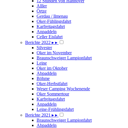
12 Stunden von Hannover
Alller
Örtze
Gerdau / llmenau
Oker-Fühlingsfahrt
Karfreitagsfahrt
Anpaddeln
Celler Eisfahrt
Berichte 2022
▸
▸
Silvester
Oker im November
Braunschweiger Lampionfahrt
Leine
Oker im Oktober
Abpaddeln
Böhme
Oker-Herbstfahrt
Weser Camping Wochenende
Oker Sommertour
Karfreitagsfahrt
Anpaddeln
Leine-Frühlingsfahrt
Berichte 2021
▸
▸
Braunschweiger Lampionfahrt
Abpaddeln