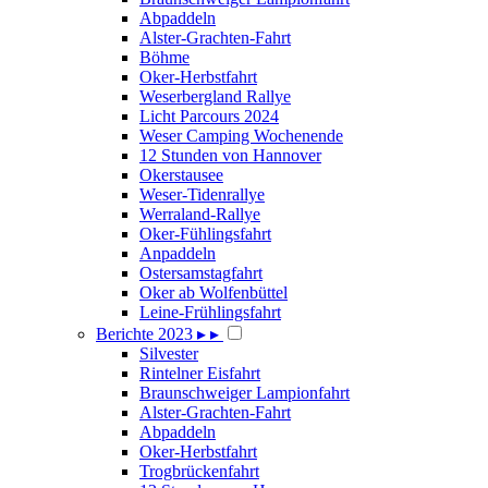
Abpaddeln
Alster-Grachten-Fahrt
Böhme
Oker-Herbstfahrt
Weserbergland Rallye
Licht Parcours 2024
Weser Camping Wochenende
12 Stunden von Hannover
Okerstausee
Weser-Tidenrallye
Werraland-Rallye
Oker-Fühlingsfahrt
Anpaddeln
Ostersamstagfahrt
Oker ab Wolfenbüttel
Leine-Frühlingsfahrt
Berichte 2023
▸
▸
Silvester
Rintelner Eisfahrt
Braunschweiger Lampionfahrt
Alster-Grachten-Fahrt
Abpaddeln
Oker-Herbstfahrt
Trogbrückenfahrt