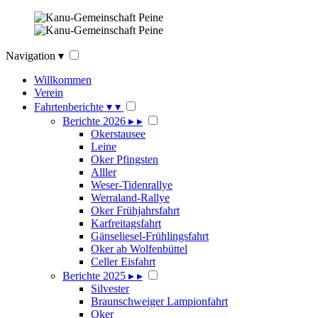
Navigation
▾
Willkommen
Verein
Fahrtenberichte
▾
▾
Berichte 2026
▸
▸
Okerstausee
Leine
Oker Pfingsten
Alller
Weser-Tidenrallye
Werraland-Rallye
Oker Frühjahrsfahrt
Karfreitagsfahrt
Gänseliesel-Frühlingsfahrt
Oker ab Wolfenbüttel
Celler Eisfahrt
Berichte 2025
▸
▸
Silvester
Braunschweiger Lampionfahrt
Oker