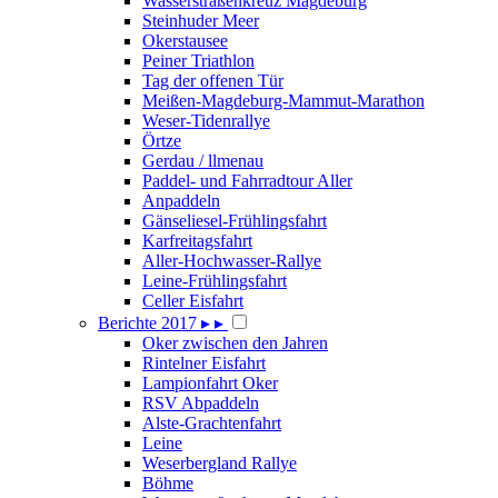
Wasserstraßenkreuz Magdeburg
Steinhuder Meer
Okerstausee
Peiner Triathlon
Tag der offenen Tür
Meißen-Magdeburg-Mammut-Marathon
Weser-Tidenrallye
Örtze
Gerdau / llmenau
Paddel- und Fahrradtour Aller
Anpaddeln
Gänseliesel-Frühlingsfahrt
Karfreitagsfahrt
Aller-Hochwasser-Rallye
Leine-Frühlingsfahrt
Celler Eisfahrt
Berichte 2017
▸
▸
Oker zwischen den Jahren
Rintelner Eisfahrt
Lampionfahrt Oker
RSV Abpaddeln
Alste-Grachtenfahrt
Leine
Weserbergland Rallye
Böhme