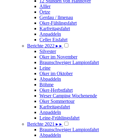
12 Stunden von Hannover
Alller
Örtze
Gerdau / llmenau
Oker-Fühlingsfahrt
Karfreitagsfahrt
Anpaddeln
Celler Eisfahrt
Berichte 2022
▸
▸
Silvester
Oker im November
Braunschweiger Lampionfahrt
Leine
Oker im Oktober
Abpaddeln
Böhme
Oker-Herbstfahrt
Weser Camping Wochenende
Oker Sommertour
Karfreitagsfahrt
Anpaddeln
Leine-Frühlingsfahrt
Berichte 2021
▸
▸
Braunschweiger Lampionfahrt
Abpaddeln