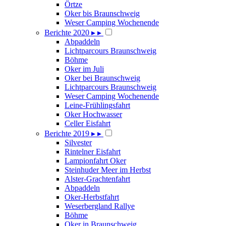
Örtze
Oker bis Braunschweig
Weser Camping Wochenende
Berichte 2020
▸
▸
Abpaddeln
Lichtparcours Braunschweig
Böhme
Oker im Juli
Oker bei Braunschweig
Lichtparcours Braunschweig
Weser Camping Wochenende
Leine-Frühlingsfahrt
Oker Hochwasser
Celler Eisfahrt
Berichte 2019
▸
▸
Silvester
Rintelner Eisfahrt
Lampionfahrt Oker
Steinhuder Meer im Herbst
Alster-Grachtenfahrt
Abpaddeln
Oker-Herbstfahrt
Weserbergland Rallye
Böhme
Oker in Braunschweig