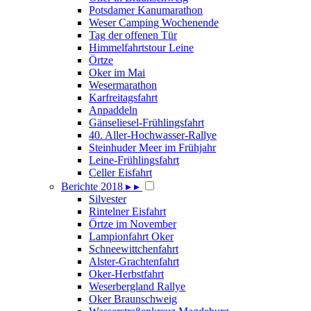
Potsdamer Kanumarathon
Weser Camping Wochenende
Tag der offenen Tür
Himmelfahrtstour Leine
Örtze
Oker im Mai
Wesermarathon
Karfreitagsfahrt
Anpaddeln
Gänseliesel-Frühlingsfahrt
40. Aller-Hochwasser-Rallye
Steinhuder Meer im Frühjahr
Leine-Frühlingsfahrt
Celler Eisfahrt
Berichte 2018
▸
▸
Silvester
Rintelner Eisfahrt
Örtze im November
Lampionfahrt Oker
Schneewittchenfahrt
Alster-Grachtenfahrt
Oker-Herbstfahrt
Weserbergland Rallye
Oker Braunschweig