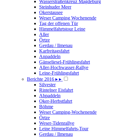
Wasserstraßenkreuz Magdeburg
Steinhuder Meer
Okerstausee
Weser Camping Wochenende
Tag der offenen Tür
Himmelfahrtstour Leine
Aller
Örtze
Gerdau / llmenau
Karfreitagsfahrt
Anpaddeln
Gänseliesel-Frühlingsfahrt
Aller-Hochwasser-Rallye
Leine-Frühlingsfahrt
Berichte 2016
▸
▸
Silvester
Rintelner Eisfahrt
Abpaddeln
Oker-Herbstfahrt
Böhme
Weser Camping-Wochenende
Örtze
Weser-Tidenrallye
Leine Himmelfahrts-Tour
Gerdau / Ilmenau