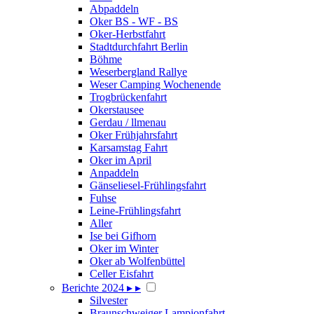
Abpaddeln
Oker BS - WF - BS
Oker-Herbstfahrt
Stadtdurchfahrt Berlin
Böhme
Weserbergland Rallye
Weser Camping Wochenende
Trogbrückenfahrt
Okerstausee
Gerdau / llmenau
Oker Frühjahrsfahrt
Karsamstag Fahrt
Oker im April
Anpaddeln
Gänseliesel-Frühlingsfahrt
Fuhse
Leine-Frühlingsfahrt
Aller
Ise bei Gifhorn
Oker im Winter
Oker ab Wolfenbüttel
Celler Eisfahrt
Berichte 2024
▸
▸
Silvester
Braunschweiger Lampionfahrt