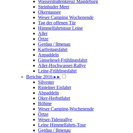
Wasserstraßenkreuz Magdeburg
Steinhuder Meer
Okerstausee
Weser Camping Wochenende
Tag der offenen Tür
Himmelfahrtstour Leine
Aller
Örtze
Gerdau / llmenau
Karfreitagsfahrt
Anpaddeln
Gänseliesel-Frühlingsfahrt
Aller-Hochwasser-Rallye
Leine-Frühlingsfahrt
Berichte 2016
▸
▸
Silvester
Rintelner Eisfahrt
Abpaddeln
Oker-Herbstfahrt
Böhme
Weser Camping-Wochenende
Örtze
Weser-Tidenrallye
Leine Himmelfahrts-Tour
Gerdau / Ilmenau