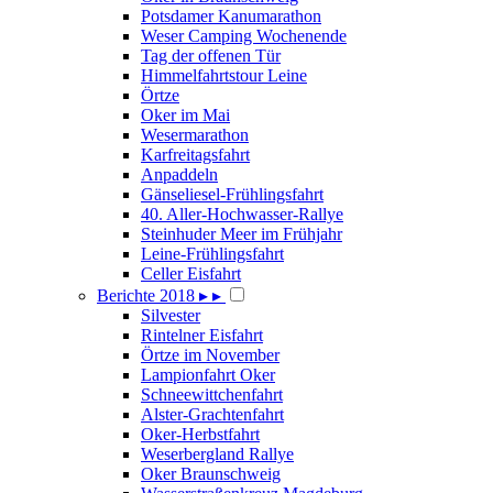
Potsdamer Kanumarathon
Weser Camping Wochenende
Tag der offenen Tür
Himmelfahrtstour Leine
Örtze
Oker im Mai
Wesermarathon
Karfreitagsfahrt
Anpaddeln
Gänseliesel-Frühlingsfahrt
40. Aller-Hochwasser-Rallye
Steinhuder Meer im Frühjahr
Leine-Frühlingsfahrt
Celler Eisfahrt
Berichte 2018
▸
▸
Silvester
Rintelner Eisfahrt
Örtze im November
Lampionfahrt Oker
Schneewittchenfahrt
Alster-Grachtenfahrt
Oker-Herbstfahrt
Weserbergland Rallye
Oker Braunschweig