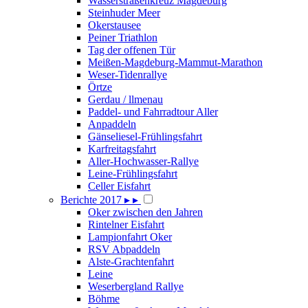
Wasserstraßenkreuz Magdeburg
Steinhuder Meer
Okerstausee
Peiner Triathlon
Tag der offenen Tür
Meißen-Magdeburg-Mammut-Marathon
Weser-Tidenrallye
Örtze
Gerdau / llmenau
Paddel- und Fahrradtour Aller
Anpaddeln
Gänseliesel-Frühlingsfahrt
Karfreitagsfahrt
Aller-Hochwasser-Rallye
Leine-Frühlingsfahrt
Celler Eisfahrt
Berichte 2017
▸
▸
Oker zwischen den Jahren
Rintelner Eisfahrt
Lampionfahrt Oker
RSV Abpaddeln
Alste-Grachtenfahrt
Leine
Weserbergland Rallye
Böhme