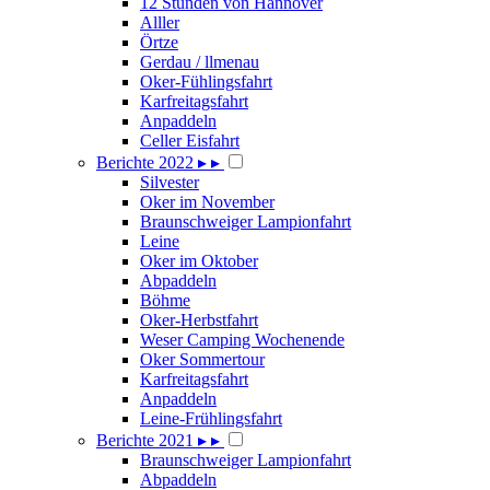
12 Stunden von Hannover
Alller
Örtze
Gerdau / llmenau
Oker-Fühlingsfahrt
Karfreitagsfahrt
Anpaddeln
Celler Eisfahrt
Berichte 2022
▸
▸
Silvester
Oker im November
Braunschweiger Lampionfahrt
Leine
Oker im Oktober
Abpaddeln
Böhme
Oker-Herbstfahrt
Weser Camping Wochenende
Oker Sommertour
Karfreitagsfahrt
Anpaddeln
Leine-Frühlingsfahrt
Berichte 2021
▸
▸
Braunschweiger Lampionfahrt
Abpaddeln