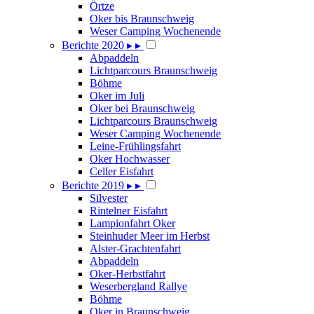
Örtze
Oker bis Braunschweig
Weser Camping Wochenende
Berichte 2020
▸
▸
Abpaddeln
Lichtparcours Braunschweig
Böhme
Oker im Juli
Oker bei Braunschweig
Lichtparcours Braunschweig
Weser Camping Wochenende
Leine-Frühlingsfahrt
Oker Hochwasser
Celler Eisfahrt
Berichte 2019
▸
▸
Silvester
Rintelner Eisfahrt
Lampionfahrt Oker
Steinhuder Meer im Herbst
Alster-Grachtenfahrt
Abpaddeln
Oker-Herbstfahrt
Weserbergland Rallye
Böhme
Oker in Braunschweig