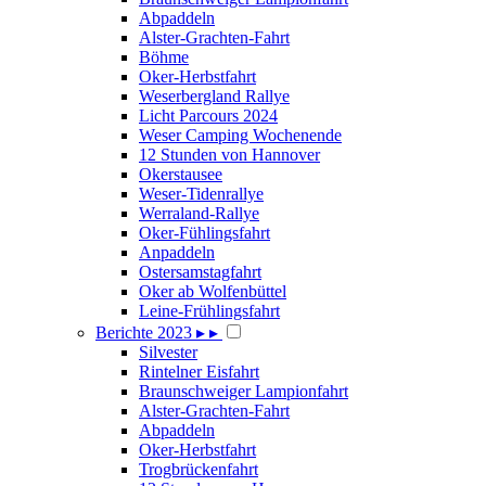
Abpaddeln
Alster-Grachten-Fahrt
Böhme
Oker-Herbstfahrt
Weserbergland Rallye
Licht Parcours 2024
Weser Camping Wochenende
12 Stunden von Hannover
Okerstausee
Weser-Tidenrallye
Werraland-Rallye
Oker-Fühlingsfahrt
Anpaddeln
Ostersamstagfahrt
Oker ab Wolfenbüttel
Leine-Frühlingsfahrt
Berichte 2023
▸
▸
Silvester
Rintelner Eisfahrt
Braunschweiger Lampionfahrt
Alster-Grachten-Fahrt
Abpaddeln
Oker-Herbstfahrt
Trogbrückenfahrt