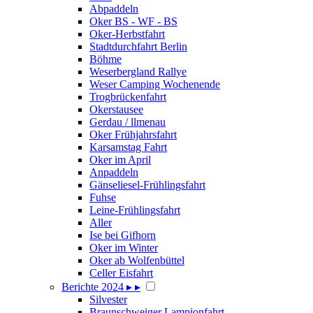
Abpaddeln
Oker BS - WF - BS
Oker-Herbstfahrt
Stadtdurchfahrt Berlin
Böhme
Weserbergland Rallye
Weser Camping Wochenende
Trogbrückenfahrt
Okerstausee
Gerdau / llmenau
Oker Frühjahrsfahrt
Karsamstag Fahrt
Oker im April
Anpaddeln
Gänseliesel-Frühlingsfahrt
Fuhse
Leine-Frühlingsfahrt
Aller
Ise bei Gifhorn
Oker im Winter
Oker ab Wolfenbüttel
Celler Eisfahrt
Berichte 2024
▸
▸
Silvester
Braunschweiger Lampionfahrt