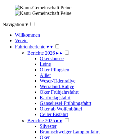
Navigation
▾
Willkommen
Verein
Fahrtenberichte
▾
▾
Berichte 2026
▸
▸
Okerstausee
Leine
Oker Pfingsten
Alller
Weser-Tidenrallye
Werraland-Rallye
Oker Frühjahrsfahrt
Karfreitagsfahrt
Gänseliesel-Frühlingsfahrt
Oker ab Wolfenbüttel
Celler Eisfahrt
Berichte 2025
▸
▸
Silvester
Braunschweiger Lampionfahrt
Oker