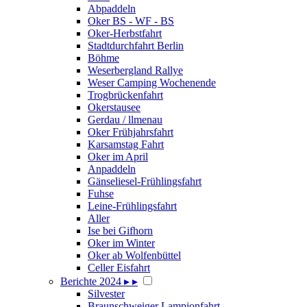
Abpaddeln
Oker BS - WF - BS
Oker-Herbstfahrt
Stadtdurchfahrt Berlin
Böhme
Weserbergland Rallye
Weser Camping Wochenende
Trogbrückenfahrt
Okerstausee
Gerdau / llmenau
Oker Frühjahrsfahrt
Karsamstag Fahrt
Oker im April
Anpaddeln
Gänseliesel-Frühlingsfahrt
Fuhse
Leine-Frühlingsfahrt
Aller
Ise bei Gifhorn
Oker im Winter
Oker ab Wolfenbüttel
Celler Eisfahrt
Berichte 2024
▸
▸
Silvester
Braunschweiger Lampionfahrt