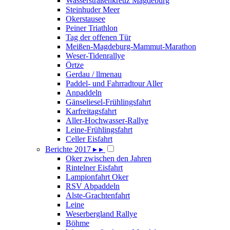
Wasserstraßenkreuz Magdeburg
Steinhuder Meer
Okerstausee
Peiner Triathlon
Tag der offenen Tür
Meißen-Magdeburg-Mammut-Marathon
Weser-Tidenrallye
Örtze
Gerdau / llmenau
Paddel- und Fahrradtour Aller
Anpaddeln
Gänseliesel-Frühlingsfahrt
Karfreitagsfahrt
Aller-Hochwasser-Rallye
Leine-Frühlingsfahrt
Celler Eisfahrt
Berichte 2017
▸
▸
Oker zwischen den Jahren
Rintelner Eisfahrt
Lampionfahrt Oker
RSV Abpaddeln
Alste-Grachtenfahrt
Leine
Weserbergland Rallye
Böhme