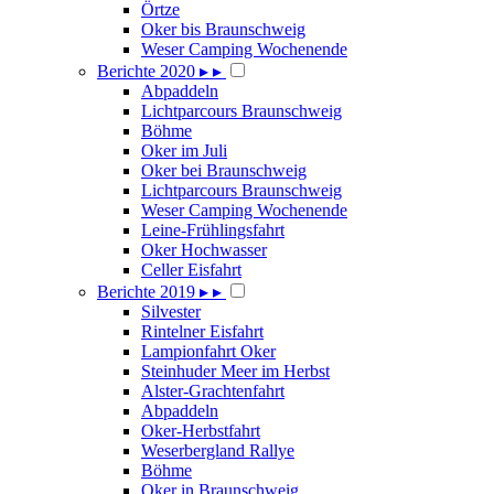
Örtze
Oker bis Braunschweig
Weser Camping Wochenende
Berichte 2020
▸
▸
Abpaddeln
Lichtparcours Braunschweig
Böhme
Oker im Juli
Oker bei Braunschweig
Lichtparcours Braunschweig
Weser Camping Wochenende
Leine-Frühlingsfahrt
Oker Hochwasser
Celler Eisfahrt
Berichte 2019
▸
▸
Silvester
Rintelner Eisfahrt
Lampionfahrt Oker
Steinhuder Meer im Herbst
Alster-Grachtenfahrt
Abpaddeln
Oker-Herbstfahrt
Weserbergland Rallye
Böhme
Oker in Braunschweig