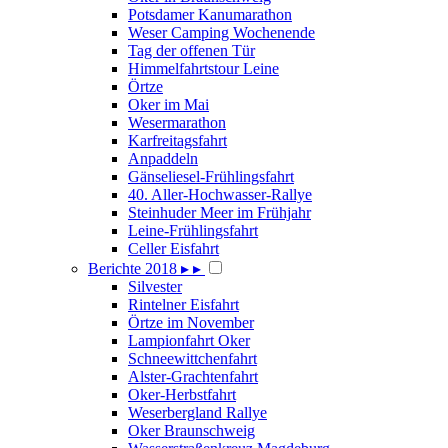
Potsdamer Kanumarathon
Weser Camping Wochenende
Tag der offenen Tür
Himmelfahrtstour Leine
Örtze
Oker im Mai
Wesermarathon
Karfreitagsfahrt
Anpaddeln
Gänseliesel-Frühlingsfahrt
40. Aller-Hochwasser-Rallye
Steinhuder Meer im Frühjahr
Leine-Frühlingsfahrt
Celler Eisfahrt
Berichte 2018
▸
▸
Silvester
Rintelner Eisfahrt
Örtze im November
Lampionfahrt Oker
Schneewittchenfahrt
Alster-Grachtenfahrt
Oker-Herbstfahrt
Weserbergland Rallye
Oker Braunschweig