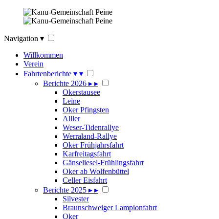
Navigation
▾
Willkommen
Verein
Fahrtenberichte
▾
▾
Berichte 2026
▸
▸
Okerstausee
Leine
Oker Pfingsten
Alller
Weser-Tidenrallye
Werraland-Rallye
Oker Frühjahrsfahrt
Karfreitagsfahrt
Gänseliesel-Frühlingsfahrt
Oker ab Wolfenbüttel
Celler Eisfahrt
Berichte 2025
▸
▸
Silvester
Braunschweiger Lampionfahrt
Oker