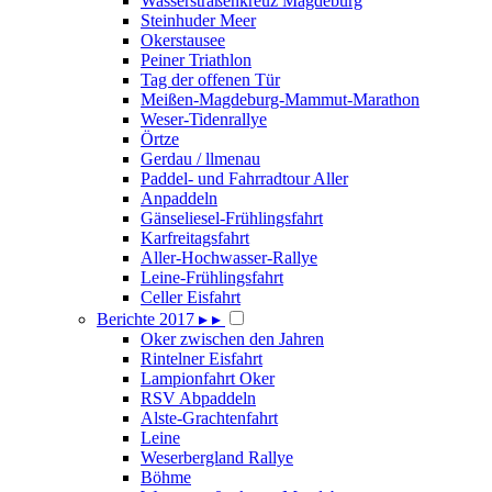
Wasserstraßenkreuz Magdeburg
Steinhuder Meer
Okerstausee
Peiner Triathlon
Tag der offenen Tür
Meißen-Magdeburg-Mammut-Marathon
Weser-Tidenrallye
Örtze
Gerdau / llmenau
Paddel- und Fahrradtour Aller
Anpaddeln
Gänseliesel-Frühlingsfahrt
Karfreitagsfahrt
Aller-Hochwasser-Rallye
Leine-Frühlingsfahrt
Celler Eisfahrt
Berichte 2017
▸
▸
Oker zwischen den Jahren
Rintelner Eisfahrt
Lampionfahrt Oker
RSV Abpaddeln
Alste-Grachtenfahrt
Leine
Weserbergland Rallye
Böhme