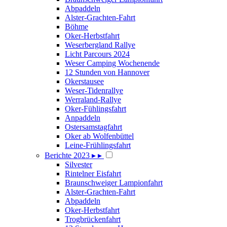
Abpaddeln
Alster-Grachten-Fahrt
Böhme
Oker-Herbstfahrt
Weserbergland Rallye
Licht Parcours 2024
Weser Camping Wochenende
12 Stunden von Hannover
Okerstausee
Weser-Tidenrallye
Werraland-Rallye
Oker-Fühlingsfahrt
Anpaddeln
Ostersamstagfahrt
Oker ab Wolfenbüttel
Leine-Frühlingsfahrt
Berichte 2023
▸
▸
Silvester
Rintelner Eisfahrt
Braunschweiger Lampionfahrt
Alster-Grachten-Fahrt
Abpaddeln
Oker-Herbstfahrt
Trogbrückenfahrt