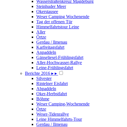
Wasserstraßenkreuz Magdeburg
Steinhuder Meer
Okerstausee
Weser Camping Wochenende
Tag der offenen Tür
Himmelfahrtstour Leine
Aller
Örtze
Gerdau / llmenau
Karfreitagsfahrt
Anpaddeln
Gänseliesel-Frühlingsfahrt
Aller-Hochwasser-Rallye
Leine-Frühlingsfahrt
Berichte 2016
▸
▸
Silvester
Rintelner Eisfahrt
Abpaddeln
Oker-Herbstfahrt
Böhme
Weser Camping-Wochenende
Örtze
Weser-Tidenrallye
Leine Himmelfahrts-Tour
Gerdau / Ilmenau