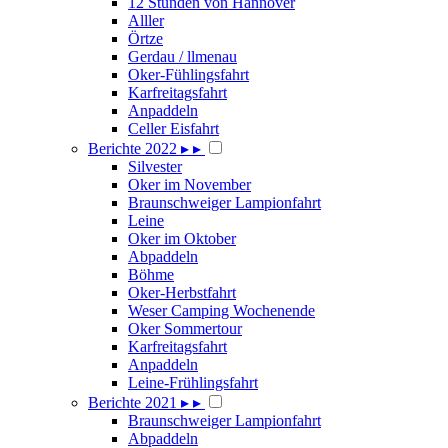
12 Stunden von Hannover
Alller
Örtze
Gerdau / llmenau
Oker-Fühlingsfahrt
Karfreitagsfahrt
Anpaddeln
Celler Eisfahrt
Berichte 2022
▸
▸
Silvester
Oker im November
Braunschweiger Lampionfahrt
Leine
Oker im Oktober
Abpaddeln
Böhme
Oker-Herbstfahrt
Weser Camping Wochenende
Oker Sommertour
Karfreitagsfahrt
Anpaddeln
Leine-Frühlingsfahrt
Berichte 2021
▸
▸
Braunschweiger Lampionfahrt
Abpaddeln