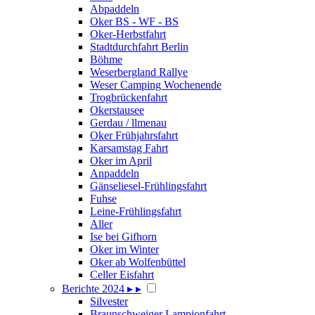
Abpaddeln
Oker BS - WF - BS
Oker-Herbstfahrt
Stadtdurchfahrt Berlin
Böhme
Weserbergland Rallye
Weser Camping Wochenende
Trogbrückenfahrt
Okerstausee
Gerdau / llmenau
Oker Frühjahrsfahrt
Karsamstag Fahrt
Oker im April
Anpaddeln
Gänseliesel-Frühlingsfahrt
Fuhse
Leine-Frühlingsfahrt
Aller
Ise bei Gifhorn
Oker im Winter
Oker ab Wolfenbüttel
Celler Eisfahrt
Berichte 2024
▸
▸
Silvester
Braunschweiger Lampionfahrt