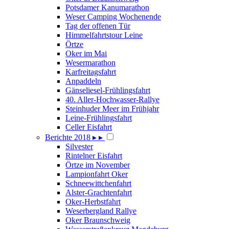
Potsdamer Kanumarathon
Weser Camping Wochenende
Tag der offenen Tür
Himmelfahrtstour Leine
Örtze
Oker im Mai
Wesermarathon
Karfreitagsfahrt
Anpaddeln
Gänseliesel-Frühlingsfahrt
40. Aller-Hochwasser-Rallye
Steinhuder Meer im Frühjahr
Leine-Frühlingsfahrt
Celler Eisfahrt
Berichte 2018
▸
▸
Silvester
Rintelner Eisfahrt
Örtze im November
Lampionfahrt Oker
Schneewittchenfahrt
Alster-Grachtenfahrt
Oker-Herbstfahrt
Weserbergland Rallye
Oker Braunschweig