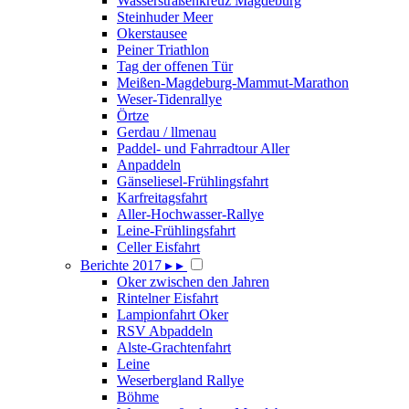
Wasserstraßenkreuz Magdeburg
Steinhuder Meer
Okerstausee
Peiner Triathlon
Tag der offenen Tür
Meißen-Magdeburg-Mammut-Marathon
Weser-Tidenrallye
Örtze
Gerdau / llmenau
Paddel- und Fahrradtour Aller
Anpaddeln
Gänseliesel-Frühlingsfahrt
Karfreitagsfahrt
Aller-Hochwasser-Rallye
Leine-Frühlingsfahrt
Celler Eisfahrt
Berichte 2017
▸
▸
Oker zwischen den Jahren
Rintelner Eisfahrt
Lampionfahrt Oker
RSV Abpaddeln
Alste-Grachtenfahrt
Leine
Weserbergland Rallye
Böhme