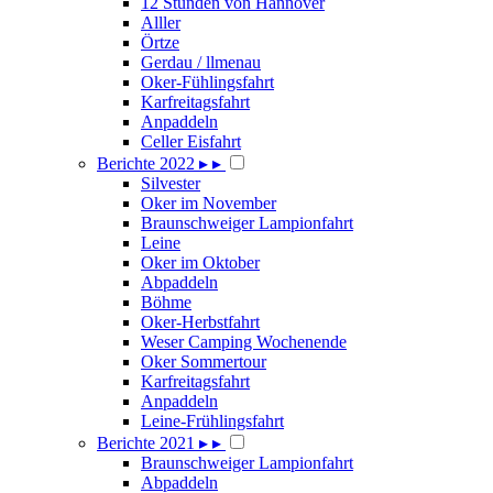
12 Stunden von Hannover
Alller
Örtze
Gerdau / llmenau
Oker-Fühlingsfahrt
Karfreitagsfahrt
Anpaddeln
Celler Eisfahrt
Berichte 2022
▸
▸
Silvester
Oker im November
Braunschweiger Lampionfahrt
Leine
Oker im Oktober
Abpaddeln
Böhme
Oker-Herbstfahrt
Weser Camping Wochenende
Oker Sommertour
Karfreitagsfahrt
Anpaddeln
Leine-Frühlingsfahrt
Berichte 2021
▸
▸
Braunschweiger Lampionfahrt
Abpaddeln