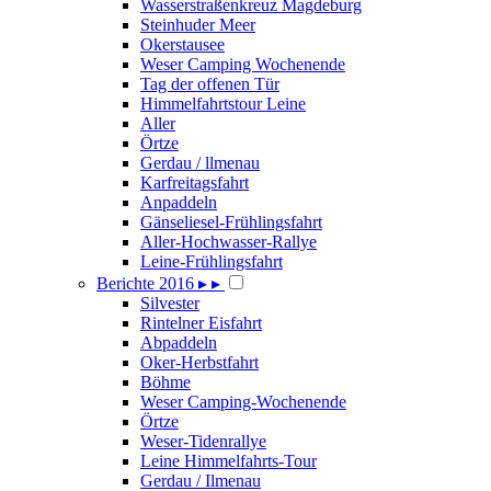
Wasserstraßenkreuz Magdeburg
Steinhuder Meer
Okerstausee
Weser Camping Wochenende
Tag der offenen Tür
Himmelfahrtstour Leine
Aller
Örtze
Gerdau / llmenau
Karfreitagsfahrt
Anpaddeln
Gänseliesel-Frühlingsfahrt
Aller-Hochwasser-Rallye
Leine-Frühlingsfahrt
Berichte 2016
▸
▸
Silvester
Rintelner Eisfahrt
Abpaddeln
Oker-Herbstfahrt
Böhme
Weser Camping-Wochenende
Örtze
Weser-Tidenrallye
Leine Himmelfahrts-Tour
Gerdau / Ilmenau