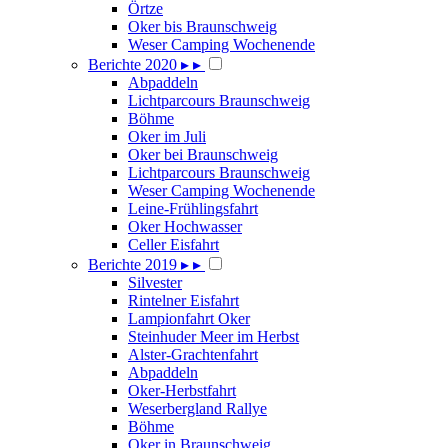
Örtze
Oker bis Braunschweig
Weser Camping Wochenende
Berichte 2020
▸
▸
Abpaddeln
Lichtparcours Braunschweig
Böhme
Oker im Juli
Oker bei Braunschweig
Lichtparcours Braunschweig
Weser Camping Wochenende
Leine-Frühlingsfahrt
Oker Hochwasser
Celler Eisfahrt
Berichte 2019
▸
▸
Silvester
Rintelner Eisfahrt
Lampionfahrt Oker
Steinhuder Meer im Herbst
Alster-Grachtenfahrt
Abpaddeln
Oker-Herbstfahrt
Weserbergland Rallye
Böhme
Oker in Braunschweig