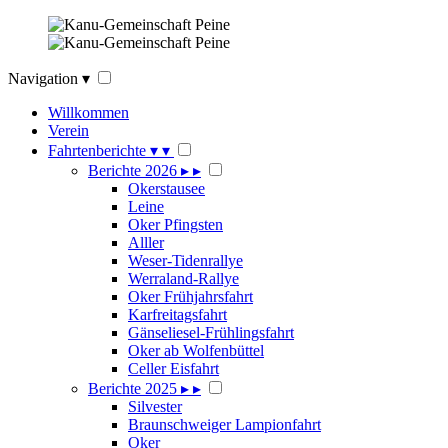
Navigation
▾
Willkommen
Verein
Fahrtenberichte
▾
▾
Berichte 2026
▸
▸
Okerstausee
Leine
Oker Pfingsten
Alller
Weser-Tidenrallye
Werraland-Rallye
Oker Frühjahrsfahrt
Karfreitagsfahrt
Gänseliesel-Frühlingsfahrt
Oker ab Wolfenbüttel
Celler Eisfahrt
Berichte 2025
▸
▸
Silvester
Braunschweiger Lampionfahrt
Oker