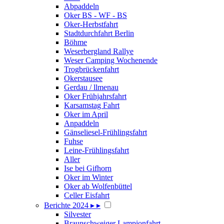
Abpaddeln
Oker BS - WF - BS
Oker-Herbstfahrt
Stadtdurchfahrt Berlin
Böhme
Weserbergland Rallye
Weser Camping Wochenende
Trogbrückenfahrt
Okerstausee
Gerdau / llmenau
Oker Frühjahrsfahrt
Karsamstag Fahrt
Oker im April
Anpaddeln
Gänseliesel-Frühlingsfahrt
Fuhse
Leine-Frühlingsfahrt
Aller
Ise bei Gifhorn
Oker im Winter
Oker ab Wolfenbüttel
Celler Eisfahrt
Berichte 2024
▸
▸
Silvester
Braunschweiger Lampionfahrt