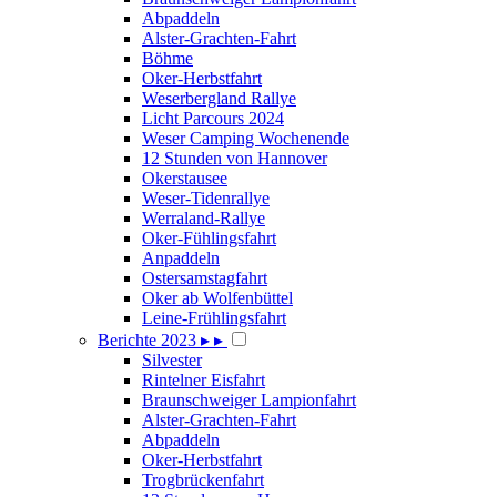
Abpaddeln
Alster-Grachten-Fahrt
Böhme
Oker-Herbstfahrt
Weserbergland Rallye
Licht Parcours 2024
Weser Camping Wochenende
12 Stunden von Hannover
Okerstausee
Weser-Tidenrallye
Werraland-Rallye
Oker-Fühlingsfahrt
Anpaddeln
Ostersamstagfahrt
Oker ab Wolfenbüttel
Leine-Frühlingsfahrt
Berichte 2023
▸
▸
Silvester
Rintelner Eisfahrt
Braunschweiger Lampionfahrt
Alster-Grachten-Fahrt
Abpaddeln
Oker-Herbstfahrt
Trogbrückenfahrt