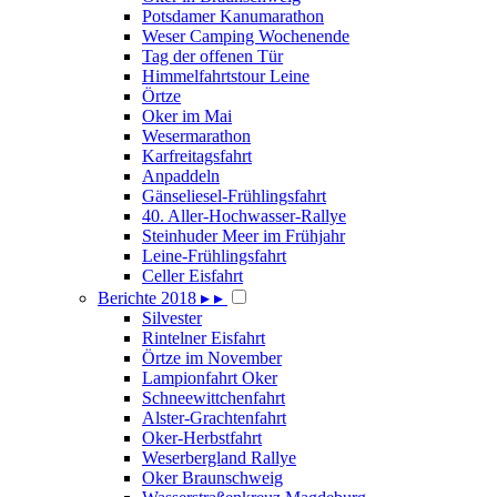
Potsdamer Kanumarathon
Weser Camping Wochenende
Tag der offenen Tür
Himmelfahrtstour Leine
Örtze
Oker im Mai
Wesermarathon
Karfreitagsfahrt
Anpaddeln
Gänseliesel-Frühlingsfahrt
40. Aller-Hochwasser-Rallye
Steinhuder Meer im Frühjahr
Leine-Frühlingsfahrt
Celler Eisfahrt
Berichte 2018
▸
▸
Silvester
Rintelner Eisfahrt
Örtze im November
Lampionfahrt Oker
Schneewittchenfahrt
Alster-Grachtenfahrt
Oker-Herbstfahrt
Weserbergland Rallye
Oker Braunschweig