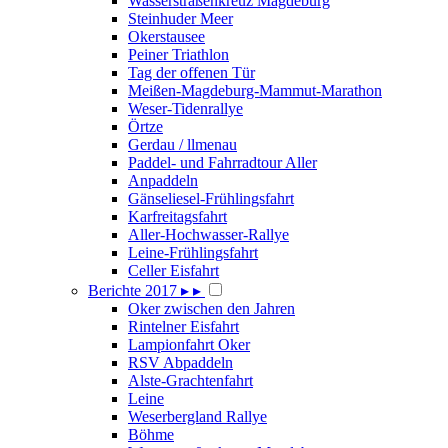
Wasserstraßenkreuz Magdeburg
Steinhuder Meer
Okerstausee
Peiner Triathlon
Tag der offenen Tür
Meißen-Magdeburg-Mammut-Marathon
Weser-Tidenrallye
Örtze
Gerdau / llmenau
Paddel- und Fahrradtour Aller
Anpaddeln
Gänseliesel-Frühlingsfahrt
Karfreitagsfahrt
Aller-Hochwasser-Rallye
Leine-Frühlingsfahrt
Celler Eisfahrt
Berichte 2017
▸
▸
Oker zwischen den Jahren
Rintelner Eisfahrt
Lampionfahrt Oker
RSV Abpaddeln
Alste-Grachtenfahrt
Leine
Weserbergland Rallye
Böhme