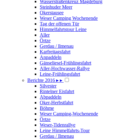
Wasserstraßenkreuz Magdeburg
Steinhuder Meer
Okerstausee
Weser Camping Wochenende
Tag der offenen Tür
Himmelfahrtstour Leine
Aller
Örtze
Gerdau / llmenau
Karfreitagsfahrt
Anpaddeln
Gänseliesel-Frühlingsfahrt
Aller-Hochwasser-Rallye
Leine-Frühlingsfahrt
Berichte 2016
▸
▸
Silvester
Rintelner Eisfahrt
Abpaddeln
Oker-Herbstfahrt
Böhme
Weser Camping-Wochenende
Örtze
Weser-Tidenrallye
Leine Himmelfahrts-Tour
Gerdau / Ilmenau