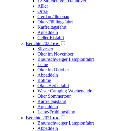
12 Stunden von Hannover
Alller
Örtze
Gerdau / llmenau
Oker-Fühlingsfahrt
Karfreitagsfahrt
Anpaddeln
Celler Eisfahrt
Berichte 2022
▸
▸
Silvester
Oker im November
Braunschweiger Lampionfahrt
Leine
Oker im Oktober
Abpaddeln
Böhme
Oker-Herbstfahrt
Weser Camping Wochenende
Oker Sommertour
Karfreitagsfahrt
Anpaddeln
Leine-Frühlingsfahrt
Berichte 2021
▸
▸
Braunschweiger Lampionfahrt
Abpaddeln