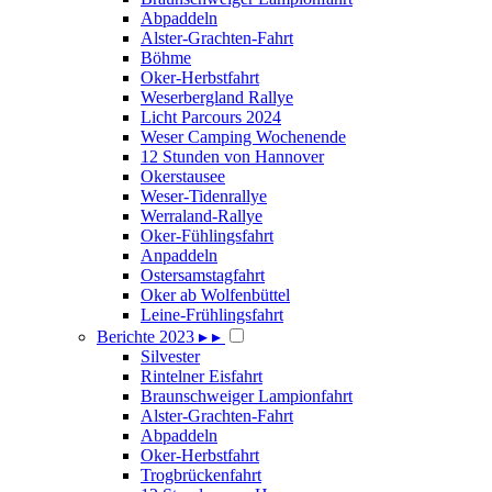
Abpaddeln
Alster-Grachten-Fahrt
Böhme
Oker-Herbstfahrt
Weserbergland Rallye
Licht Parcours 2024
Weser Camping Wochenende
12 Stunden von Hannover
Okerstausee
Weser-Tidenrallye
Werraland-Rallye
Oker-Fühlingsfahrt
Anpaddeln
Ostersamstagfahrt
Oker ab Wolfenbüttel
Leine-Frühlingsfahrt
Berichte 2023
▸
▸
Silvester
Rintelner Eisfahrt
Braunschweiger Lampionfahrt
Alster-Grachten-Fahrt
Abpaddeln
Oker-Herbstfahrt
Trogbrückenfahrt