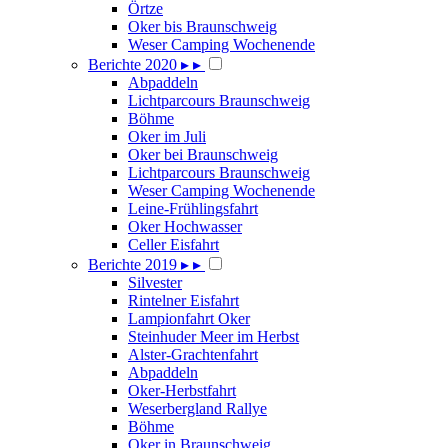
Örtze
Oker bis Braunschweig
Weser Camping Wochenende
Berichte 2020
▸
▸
Abpaddeln
Lichtparcours Braunschweig
Böhme
Oker im Juli
Oker bei Braunschweig
Lichtparcours Braunschweig
Weser Camping Wochenende
Leine-Frühlingsfahrt
Oker Hochwasser
Celler Eisfahrt
Berichte 2019
▸
▸
Silvester
Rintelner Eisfahrt
Lampionfahrt Oker
Steinhuder Meer im Herbst
Alster-Grachtenfahrt
Abpaddeln
Oker-Herbstfahrt
Weserbergland Rallye
Böhme
Oker in Braunschweig