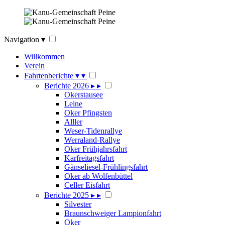
Navigation
▾
Willkommen
Verein
Fahrtenberichte
▾
▾
Berichte 2026
▸
▸
Okerstausee
Leine
Oker Pfingsten
Alller
Weser-Tidenrallye
Werraland-Rallye
Oker Frühjahrsfahrt
Karfreitagsfahrt
Gänseliesel-Frühlingsfahrt
Oker ab Wolfenbüttel
Celler Eisfahrt
Berichte 2025
▸
▸
Silvester
Braunschweiger Lampionfahrt
Oker