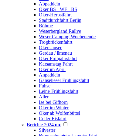
Abpaddeln
Oker BS - WF - BS
Oker-Herbstfahrt
Stadtdurchfahrt Berlin
Böhme
Weserbergland Rallye
Weser Camping Wochenende
Trogbrückenfahrt
Okerstausee
Gerdau / llmenau
Oker Frühjahrsfahrt
Karsamstag Fahrt
Oker im April
Anpaddeln
Gänseliesel-Frühlingsfahrt
Fuhse
Leine-Frühlingsfahrt
Aller
Ise bei Gifhorn
Oker im Winter
Oker ab Wolfenbüttel
Celler Eisfahrt
Berichte 2024
▸
▸
Silvester
Braunschweiger Lampionfahrt